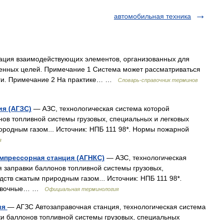
автомобильная техника
нация взаимодействующих элементов, организованных для
ленных целей. Примечание 1 Система может рассматриваться
уги. Примечание 2 На практике… …
Словарь-справочник терминов
ия (АГЗС)
— АЗС, технологическая система которой
нов топливной системы грузовых, специальных и легковых
родным газом... Источник: НПБ 111 98*. Нормы пожарной
я
мпрессорная станция (АГНКС)
— АЗС, технологическая
я заправки баллонов топливной системы грузовых,
ств сжатым природным газом... Источник: НПБ 111 98*.
правочные… …
Официальная терминология
ия
— АГЗС Автозаправочная станция, технологическая система
ки баллонов топливной системы грузовых, специальных