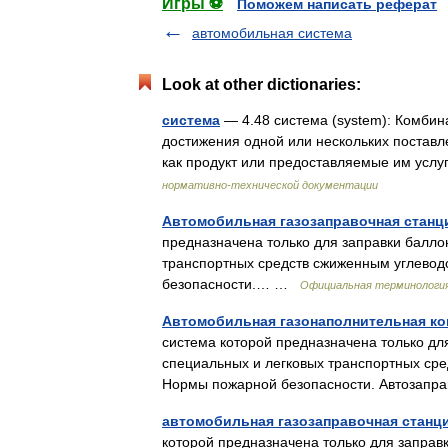
Игры ⚽
Поможем написать реферат
автомобильная система
Look at other dictionaries:
система
— 4.48 система (system): Комби
достижения одной или нескольких постав
как продукт или предоставляемые им усл
нормативно-технической документации
Автомобильная газозаправочная станц
предназначена только для заправки балло
транспортных средств сжиженным углеводо
безопасности.… …
Официальная терминологи
Автомобильная газонаполнительная ко
система которой предназначена только дл
специальных и легковых транспортных сред
Нормы пожарной безопасности. Автоза
автомобильная газозаправочная станц
которой предназначена только для заправ