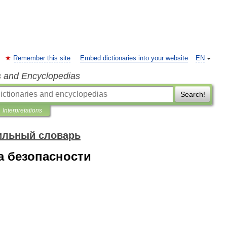
Remember this site
Embed dictionaries into your website
EN
s and Encyclopedias
Search!
Interpretations
ильный словарь
а безопасности