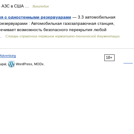
 АЗС в США …
Википедия
ия с одностенными резервуарами
— 3.3 автомобильная
резервуарами : Автомобильная газозаправочная станция,
печивает возможность безопасного перекрытия любой
… …
Словарь-справочник терминов нормативно-технической документации
Advertising
18+
upal,
WordPress, MODx.