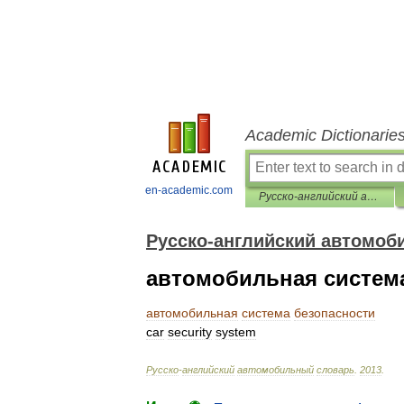
Academic Dictionarie
en-academic.com
Русско-английский автомобильный словарь
Русско-английский автомоб
автомобильная систем
автомобильная
система
безопасности
car
security
system
Русско
-
английский
автомобильный
словарь
.
2013
.